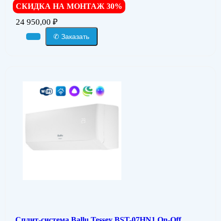
СКИДКА НА МОНТАЖ 30%
24 950,00
₽
✆ Заказать
Сплит-система Ballu Tessey BST-07HN1 On-Off