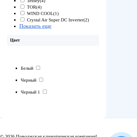
Tessey
(4)
TOR
(4)
WIND COOL
(1)
Crystal Air Super DC Inverter
(2)
Показать еще
Цвет
Белый
Черный
Черный 1
© 2026 Поволжская климатическая компания!