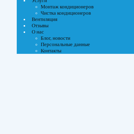
Услуги
Ценовой фильтр
Монтаж кондиционеров
Текстовый поиск
Чистка кондиционеров
ВСЕ АКЦИИ(10)
Вентиляция
Отзывы
Тип управления
О нас
Блог, новости
Персональные данные
On-Off стандартное
Контакты
Инверторное
Бренды
AC Electric
(1)
Ballu
(24)
Electrolux
(12)
ROYAL Thermo
(14)
SHUFT
(19)
Площадь помещения
До 21 м²
(16)