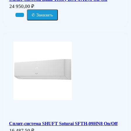
24 950,00
₽
✆ Заказать
Сплит-система SHUFT Soturai SFTH-09HN8 On/Off
16 487,50
₽