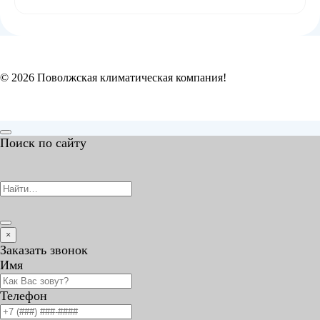
© 2026 Поволжская климатическая компания!
Поиск по сайту
Search
for:
×
Заказать звонок
Имя
Телефон