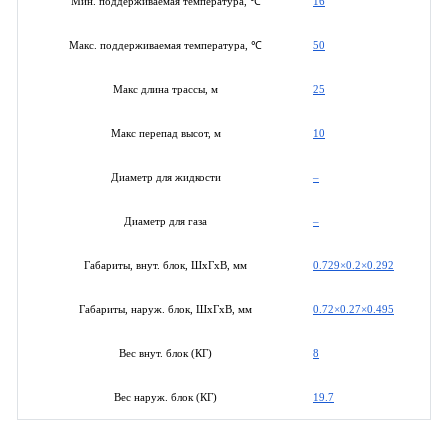
16
Мин. поддерживаемая температура, ℃
50
Макс. поддерживаемая температура, ℃
25
Макс длина трассы, м
10
Макс перепад высот, м
–
Диаметр для жидкости
–
Диаметр для газа
0.729×0.2×0.292
Габариты, внут. блок, ШхГхВ, мм
0.72×0.27×0.495
Габариты, наруж. блок, ШхГхВ, мм
8
Вес внут. блок (КГ)
19.7
Вес наруж. блок (КГ)