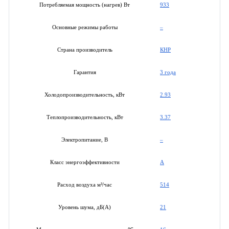
933
Потребляемая мощность (нагрев) Вт
–
Основные режимы работы
КНР
Страна производитель
3 года
Гарантия
2.93
Холодопроизводительность, кВт
3.37
Теплопроизводительность, кВт
–
Электропитание, В
A
Класс энергоэффективности
514
Расход воздуха м³/час
21
Уровень шума, дБ(А)