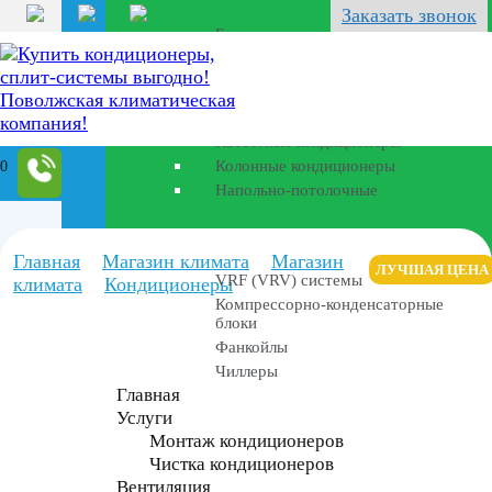
Перейти
Заказать звонок
к
Бризеры
содержанию
Полупромышленные кондиционеры
Канальные кондиционеры
Кассетные кондиционеры
0
Колонные кондиционеры
Напольно-потолочные
Промышленные установки
Главная
Магазин климата
Магазин
ЛУЧШАЯ ЦЕНА
VRF (VRV) системы
климата
Кондиционеры
Компрессорно-конденсаторные
блоки
Фанкойлы
Чиллеры
Главная
Услуги
Монтаж кондиционеров
Чистка кондиционеров
Вентиляция