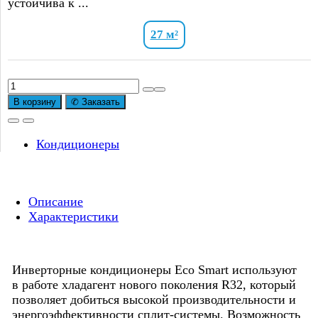
устойчива к ...
27 м²
Количество
товара
В корзину
✆ Заказать
Сплит-
система
инверторного
Кондиционеры
типа
Ballu
Eco
Описание
Smart
Характеристики
DC
BSYI-
10HN8_V5
Инверторные кондиционеры Eco Smart используют
в работе хладагент нового поколения R32, который
позволяет добиться высокой производительности и
энергоэффективности сплит-системы. Возможность