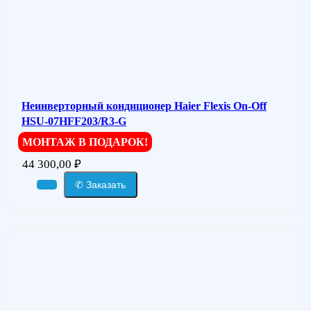
Неинверторный кондиционер Haier Flexis On-Off
HSU-07HFF203/R3-G
МОНТАЖ В ПОДАРОК!
44 300,00
₽
✆ Заказать