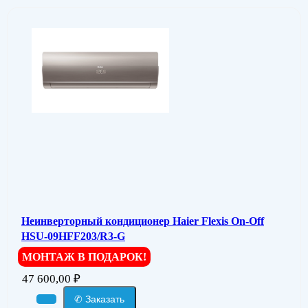
Неинверторный кондиционер Haier Flexis On-Off
HSU-09HFF203/R3-G
МОНТАЖ В ПОДАРОК!
47 600,00
₽
✆ Заказать