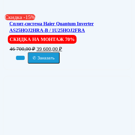
Скидка -15%
Сплит-система Haier Quantum Inverter
AS25HQJ2HRA-B / 1U25HQJ2FRA
СКИДКА НА МОНТАЖ 70%
46 700,00
₽
39 600,00
₽
✆ Заказать