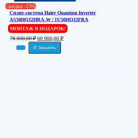
Скидка -23%
Сплит-система Haier Quantum Inverter
AS50HQJ2HRA-W / 1U50HQJ2FRA
МОНТАЖ В ПОДАРОК!
78 600,00
₽
60 900,00
₽
✆ Заказать