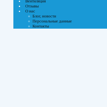
Вентиляция
Текстовый поиск
Отзывы
ВСЕ АКЦИИ(26)
О нас
Блог, новости
Тип управления
Персональные данные
Контакты
On-Off стандартное
Инверторное
Бренды
Haier
(26)
Площадь помещения
До 21 м²
(5)
До 27 м²
(5)
До 35 м²
(5)
До 50 м²
(6)
До 70 м²
(5)