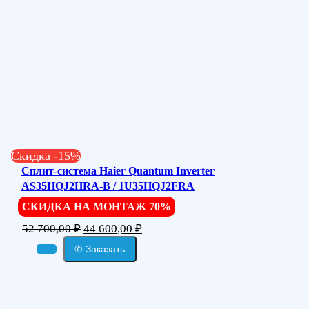
Скидка -15%
Сплит-система Haier Quantum Inverter
AS35HQJ2HRA-B / 1U35HQJ2FRA
СКИДКА НА МОНТАЖ 70%
52 700,00
₽
44 600,00
₽
✆ Заказать