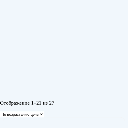
Серия
Coral DC
(1)
Flexis On-Off
(15)
Quantum DC Inverter
(10)
Цвет
Белый
Черный 1
Шампань
Отображение 1–21 из 27