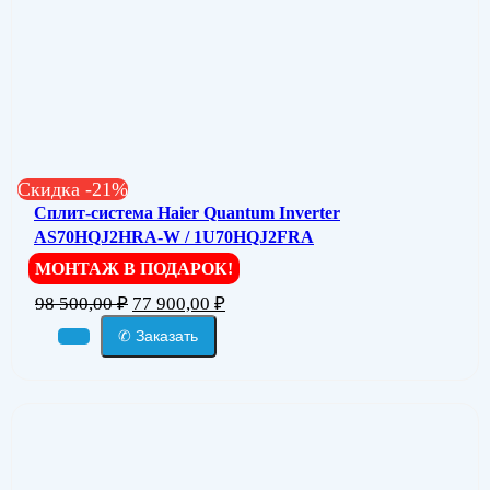
Скидка -21%
Сплит-система Haier Quantum Inverter
AS70HQJ2HRA-W / 1U70HQJ2FRA
МОНТАЖ В ПОДАРОК!
98 500,00
₽
77 900,00
₽
✆ Заказать