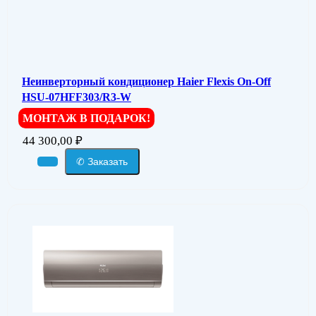
Неинверторный кондиционер Haier Flexis On-Off
HSU-07HFF303/R3-W
МОНТАЖ В ПОДАРОК!
44 300,00
₽
✆ Заказать