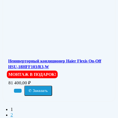
Неинверторный кондиционер Haier Flexis On-Off
HSU-18HFF103/R3-W
МОНТАЖ В ПОДАРОК!
81 400,00
₽
✆ Заказать
1
2