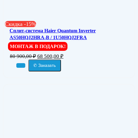
Скидка -15%
Сплит-система Haier Quantum Inverter
AS50HQJ2HRA-B / 1U50HQJ2FRA
МОНТАЖ В ПОДАРОК!
80 900,00
₽
68 500,00
₽
✆ Заказать