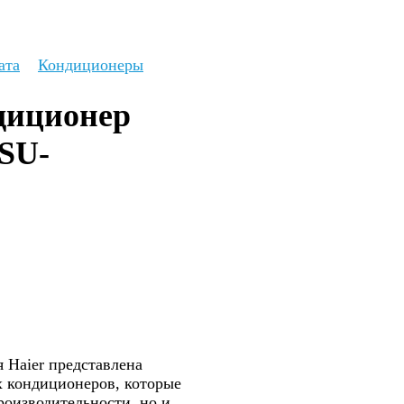
ата
Кондиционеры
иционер 
HSU-
я Haier представлена
 кондиционеров, которые
роизводительности, но и