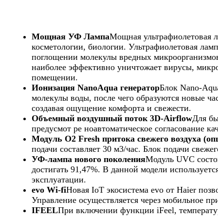
Мощная УФ Лампа
Мощная ультрафиолетовая ла
косметологии, биологии. Ультрафиолетовая ламп
поглощении молекулы вредных микроорганизмов
наиболее эффективно уничтожает вирусы, микро
помещении.
Ионизация NanoAqua генератор
Блок Nano-Aqu
молекулы воды, после чего образуются новые ча
создавая ощущение комфорта и свежести.
Объемный воздушный поток 3D-Airflow
Для бы
предусмот ре ноавтоматическое согласование к
Модуль O2 Fresh притока свежего воздуха (оп
подачи составляет 30 м3/час. Блок подачи свеже
УФ-лампа нового поколения
Модуль UVC состои
достигать 91,47%. В данной модели используетс
эксплуатации.
evo Wi-fi
Новая IoT экосистема evo от Haier поз
Управление осуществляется через мобильное пр
IFEEL
При включении функции iFeel, температу