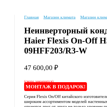
Главная
Магазин климата
Магазин клим
Неинверторный конд
Haier Flexis On-Off 
09HFF203/R3-W
47 600,00
₽
(скоро закончится)
МОНТАЖ В ПОДАРОК!
Серия Flexis On/Off китайского изготовител
широким ассортиментом моделей настенных
отчаются друг от друга не только уровнем п