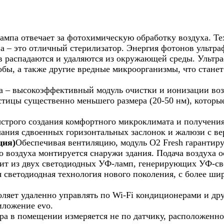
мпа отвечает за фотохимическую обработку воздуха. Те
а – это отличный стерилизатор. Энергия фотонов ультраф
 распадаются и удаляются из окружающей среды. Ультр
бы, а также другие вредные микроорганизмы, что станет
a – высокоэффективный модуль очистки и ионизации воз
стицы существенно меньшего размера (20-50 нм), которые
строго создания комфортного микроклимата и получения
ачания сдвоенных горизонтальных заслонок и жалюзи с в
ция)
Обеспечивая вентиляцию, модуль O2 Fresh гарантир
го воздуха монтируется снаружи здания. Подача воздуха о
т из двух светодиодных УФ-ламп, генерирующих УФ-све
я светодиодная технология нового поколения, с более 
воляет удаленно управлять по Wi-Fi кондиционерами и др
иложение evo.
ра в помещении измеряется не по датчику, расположенно