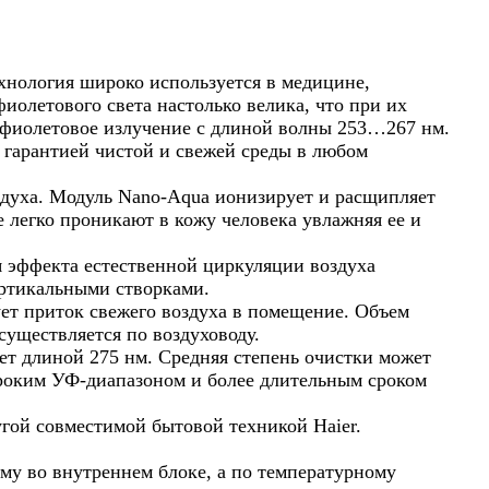
хнология широко используется в медицине,
иолетового света настолько велика, что при их
афиолетовое излучение с длиной волны 253…267 нм.
 гарантией чистой и свежей среды в любом
духа. Модуль Nano-Aqua ионизирует и расщипляет
 легко проникают в кожу человека увлажняя ее и
 эффекта естественной циркуляции воздуха
ертикальными створками.
ует приток свежего воздуха в помещение. Объем
существляется по воздуховоду.
т длиной 275 нм. Средняя степень очистки может
широким УФ-диапазоном и более длительным сроком
угой совместимой бытовой техникой Haier.
му во внутреннем блоке, а по температурному