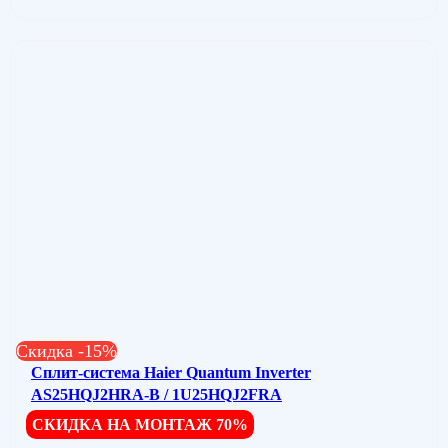
Скидка -15%
Сплит-система Haier Quantum Inverter
AS25HQJ2HRA-B / 1U25HQJ2FRA
СКИДКА НА МОНТАЖ 70%