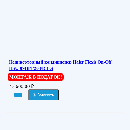
Неинверторный кондиционер Haier Flexis On-Off
HSU-09HFF203/R3-G
МОНТАЖ В ПОДАРОК!
47 600,00
₽
✆ Заказать