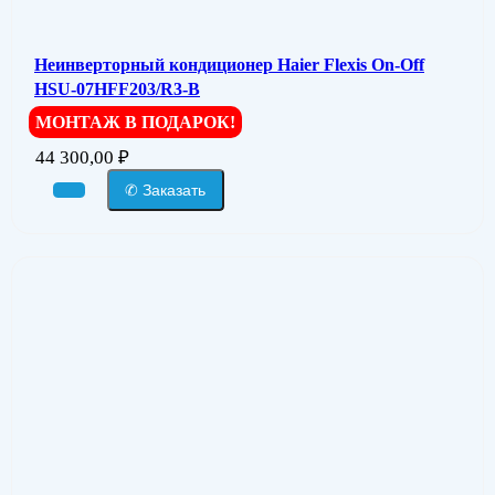
Неинверторный кондиционер Haier Flexis On-Off
HSU-07HFF203/R3-B
МОНТАЖ В ПОДАРОК!
44 300,00
₽
✆ Заказать