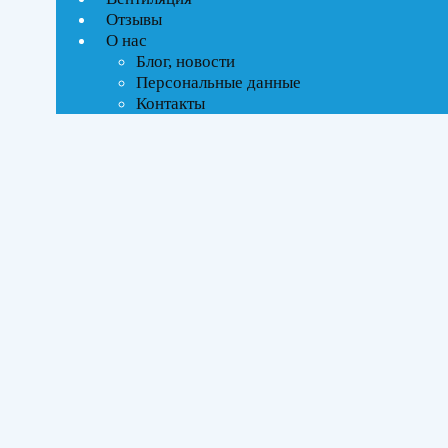
Ценовой фильтр
Отзывы
Текстовый поиск
О нас
ВСЕ АКЦИИ(59)
Блог, новости
Персональные данные
Тип управления
Контакты
On-Off стандартное
Инверторное
Бренды
Haier
(59)
Площадь помещения
До 21 м²
(8)
До 27 м²
(14)
До 35 м²
(14)
До 50 м²
(15)
До 70 м²
(8)