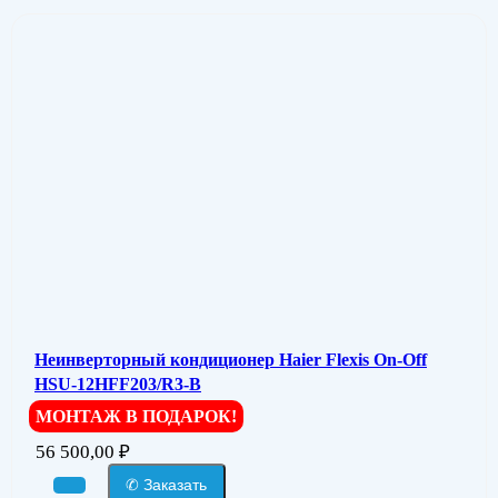
Неинверторный кондиционер Haier Flexis On-Off
HSU-12HFF203/R3-B
МОНТАЖ В ПОДАРОК!
56 500,00
₽
✆ Заказать