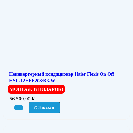
Неинверторный кондиционер Haier Flexis On-Off
HSU-12HFF203/R3-W
МОНТАЖ В ПОДАРОК!
56 500,00
₽
✆ Заказать