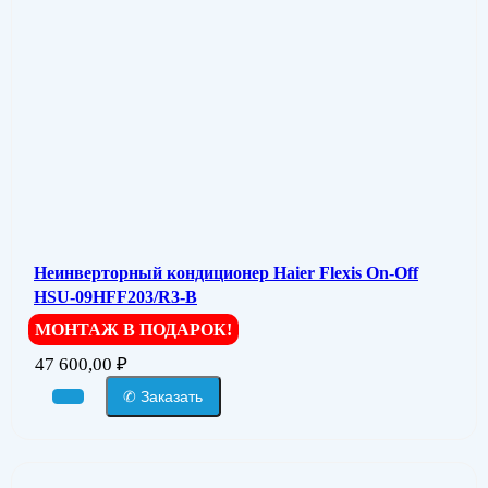
Неинверторный кондиционер Haier Flexis On-Off
HSU-09HFF203/R3-B
МОНТАЖ В ПОДАРОК!
47 600,00
₽
✆ Заказать