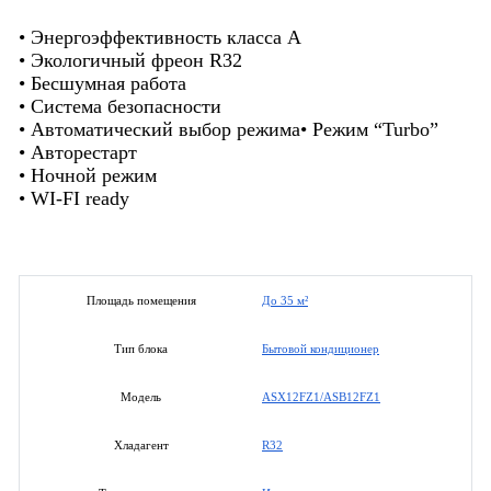
• Энергоэффективность класса А
• Экологичный фреон R32
• Бесшумная работа
• Система безопасности
• Автоматический выбор режима• Режим “Turbo”
• Авторестарт
• Ночной режим
• WI-FI ready
До 35 м²
Площадь помещения
Бытовой кондиционер
Тип блока
ASX12FZ1/ASB12FZ1
Модель
R32
Хладагент