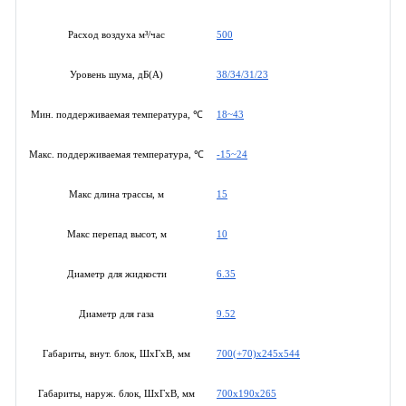
500
Расход воздуха м³/час
38/34/31/23
Уровень шума, дБ(А)
18~43
Мин. поддерживаемая температура, ℃
-15~24
Макс. поддерживаемая температура, ℃
15
Макс длина трассы, м
10
Макс перепад высот, м
6.35
Диаметр для жидкости
9.52
Диаметр для газа
700(+70)x245x544
Габариты, внут. блок, ШхГхВ, мм
700x190x265
Габариты, наруж. блок, ШхГхВ, мм