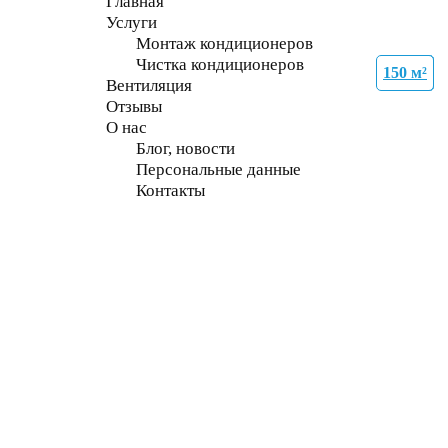
Главная
Услуги
Монтаж кондиционеров
Чистка кондиционеров
150 м²
21 м²
27 м²
70 м²
27 м²
70 м²
70 м²
70 м²
Вентиляция
Отзывы
О нас
Блог, новости
Персональные данные
Контакты