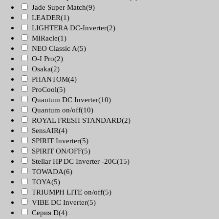
Jade Super Match
(9)
LEADER
(1)
LIGHTERA DC-Inverter
(2)
MIRacle
(1)
NEO Classic A
(5)
O-I Pro
(2)
Osaka
(2)
PHANTOM
(4)
ProCool
(5)
Quantum DC Inverter
(10)
Quantum on/off
(10)
ROYAL FRESH STANDARD
(2)
SensAIR
(4)
SPIRIT Inverter
(5)
SPIRIT ON/OFF
(5)
Stellar HP DC Inverter -20С
(15)
TOWADA
(6)
TOYA
(5)
TRIUMPH LITE on/off
(5)
VIBE DC Inverter
(5)
Серия D
(4)