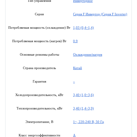
Инверторное
Тип управления
Серия F Инвертор (Серия F Inverter)
Серия
1,03 (0,4~1,4)
Потребляемая мощность (охлаждение) Вт
0.9
Потребляемая мощность (нагрев) Вт
Охлаждение/нагрев
Основные режимы работы
Китай
Страна производитель
–
Гарантия
3,40 (1,0~3,6)
Холодопроизводительность, кВт
3,40 (1,4~3,9)
Теплопроизводительность, кВт
1~, 220-240 В, 50 Гц
Электропитание, В
A
Класс энергоэффективности