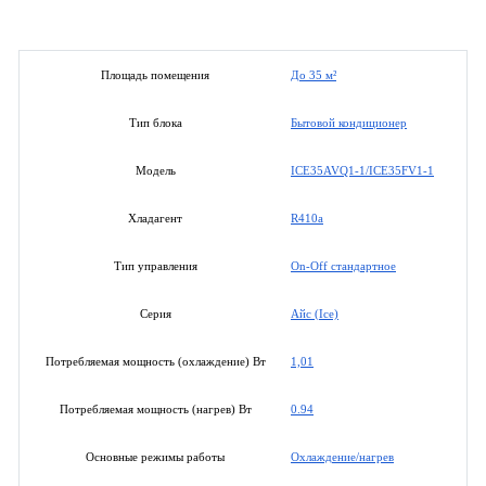
До 35 м²
Площадь помещения
Бытовой кондиционер
Тип блока
ICE35AVQ1-1/ICE35FV1-1
Модель
R410a
Хладагент
On-Off стандартное
Тип управления
Айс (Ice)
Серия
1,01
Потребляемая мощность (охлаждение) Вт
0.94
Потребляемая мощность (нагрев) Вт
Охлаждение/нагрев
Основные режимы работы