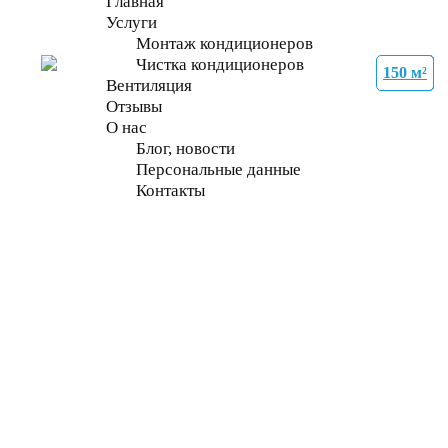
Главная
Услуги
Монтаж кондиционеров
Чистка кондиционеров
150 м²
21 м²
21 м²
27 м²
35 м²
70 м²
70 м²
70 м²
Вентиляция
Отзывы
О нас
Блог, новости
Персональные данные
Контакты