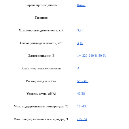
Китай
Страна производитель
–
Гарантия
3,25
Холодопроизводительность, кВт
3,40
Теплопроизводительность, кВт
1~, 220-240 В, 50 Гц
Электропитание, В
A
Класс энергоэффективности
590/300
Расход воздуха м³/час
40/28
Уровень шума, дБ(А)
18~43
Мин. поддерживаемая температура, ℃
-15~24
Макс. поддерживаемая температура, ℃