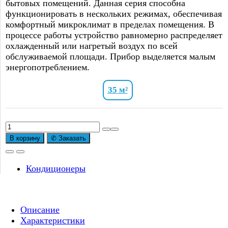
бытовых помещений. Данная серия способна
функционировать в нескольких режимах, обеспечивая
комфортный микроклимат в пределах помещения. В
процессе работы устройство равномерно распределяет
охлажденный или нагретый воздух по всей
обслуживаемой площади. Прибор выделяется малым
энергопотреблением.
35 м²
Количество
товара
В корзину
✆ Заказать
Сплит-
система
MDV
Кондиционеры
INFINI
UVpro
ERP
Описание
INVERTER
Характеристики
MDSAL-