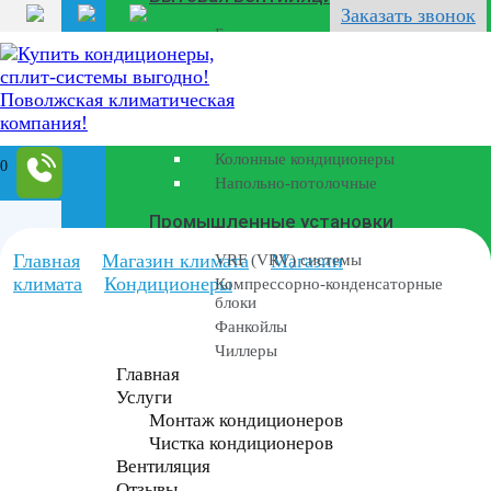
Перейти
Заказать звонок
к
Бризеры
содержанию
Полупромышленные кондиционеры
Канальные кондиционеры
Кассетные кондиционеры
Колонные кондиционеры
0
Напольно-потолочные
Промышленные установки
Главная
Магазин климата
Магазин
VRF (VRV) системы
климата
Кондиционеры
Компрессорно-конденсаторные
блоки
Фанкойлы
Чиллеры
Главная
Услуги
Монтаж кондиционеров
Чистка кондиционеров
Вентиляция
Отзывы