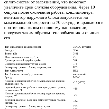
сплит-систем от загрязнений, что помогает
увеличить срок службы оборудования. Через 10
секунд после окончания работы кондиционера,
вентилятор наружного блока запускается на
максимальной скорости на 70 секунд, и вращается в
противоположном основному направлении,
продувая таким образом теплообменник и очищая
его.
Тип управления компрессором
3D DC-Inverter
Холод, кВт
3.52
Тепло, кВт
3.81
Максимальная длина труб, м
25
Диаметр газовой трубы, дюйм
3/8
Диаметр жидкостной трубы, дюйм
1/4
Размер внутреннего блока, ширина, мм
835
Тип хладагента
R32
Тип блока по способу установки
настенный
Бренд
MDV
Нижний диапазон рабочих температурных границ,
-15 (-27*)
охлаждение, °C
Верхний диапазон рабочих температурных границ,
+50
охлаждение, °C
Нижний диапазон рабочих температурных границ,
-20
нагрев, °C
Верхний диапазон рабочих температурных границ,
+24
нагрев, °C
Размер внутреннего блока, высота, мм
295