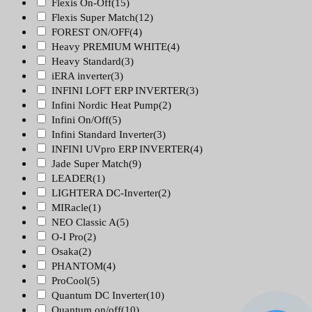
Flexis On-Off
(15)
Flexis Super Match
(12)
FOREST ON/OFF
(4)
Heavy PREMIUM WHITE
(4)
Heavy Standard
(3)
iERA inverter
(3)
INFINI LOFT ERP INVERTER
(3)
Infini Nordic Heat Pump
(2)
Infini On/Off
(5)
Infini Standard Inverter
(3)
INFINI UVpro ERP INVERTER
(4)
Jade Super Match
(9)
LEADER
(1)
LIGHTERA DC-Inverter
(2)
MIRacle
(1)
NEO Classic A
(5)
O-I Pro
(2)
Osaka
(2)
PHANTOM
(4)
ProCool
(5)
Quantum DC Inverter
(10)
Quantum on/off
(10)