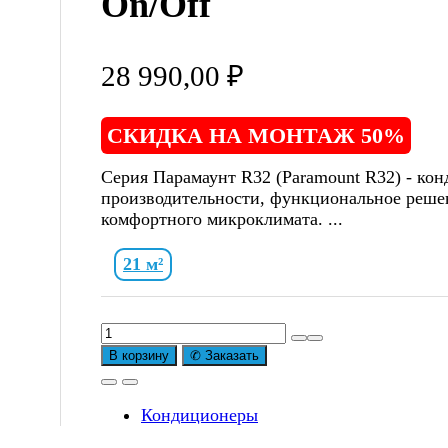
On/Off
28 990,00
₽
СКИДКА НА МОНТАЖ 50%
Серия Парамаунт R32 (Paramount R32) - ко
производительности, функциональное решен
комфортного микроклимата. ...
21 м²
Количество
товара
В корзину
✆ Заказать
Сплит-
система
Midea
Кондиционеры
Парамаунт