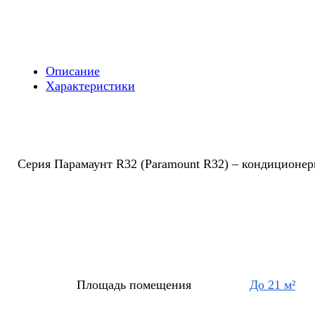
R32
(Paramount
R32)
MSAG1-
07HRN8-
Описание
I/MSAG1-
Характеристики
07HRN8-
O
On/Off
Серия Парамаунт R32 (Paramount R32) – кондиционе
Площадь помещения
До 21 м²