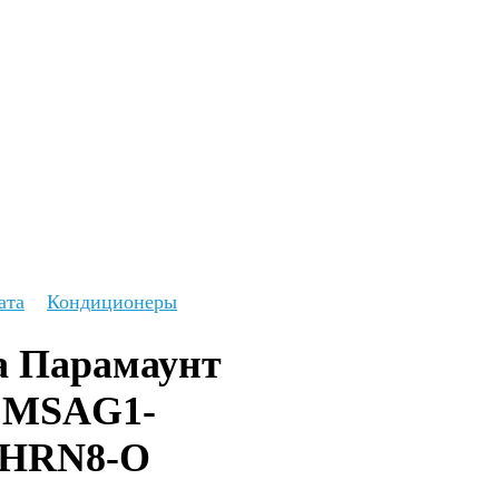
ата
Кондиционеры
 Парамаунт 
) MSAG1-
HRN8-O 