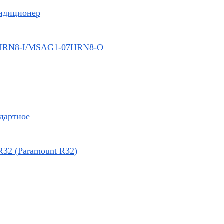
ндиционер
HRN8-I/MSAG1-07HRN8-O
ндартное
R32 (Paramount R32)