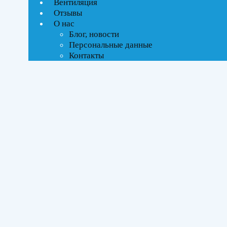
Вентиляция
Текстовый поиск
Отзывы
ВСЕ АКЦИИ(3)
О нас
Блог, новости
Тип управления
Персональные данные
Контакты
On-Off стандартное
Бренды
Daichi
(1)
Kentatsu
(3)
Midea
(2)
Площадь помещения
До 27 м²
(4)
До 35 м²
(2)
Серия