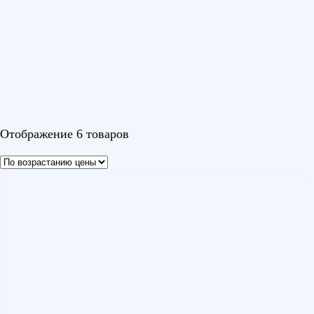
Альпайн (Alpine)
(1)
Изи (Easy)
(1)
Канами R32 (Kanami R32)
(2)
Кумо (Kumo)
(1)
Парамаунт R32 (Paramount R32)
(1)
Цвет
Отображение 6 товаров