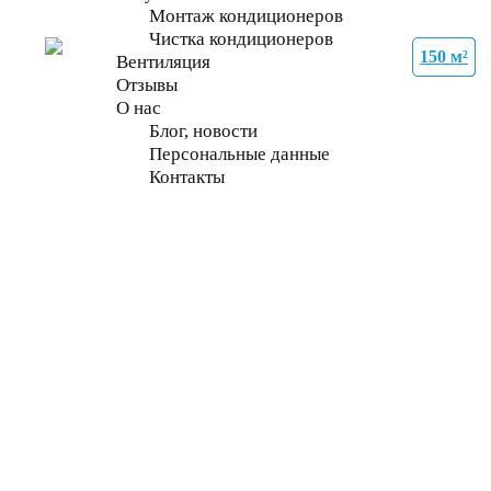
Монтаж кондиционеров
Чистка кондиционеров
150 м²
21 м²
27 м²
35 м²
21 м²
70 м²
70 м²
70 м²
Вентиляция
Отзывы
О нас
Блог, новости
Персональные данные
Контакты