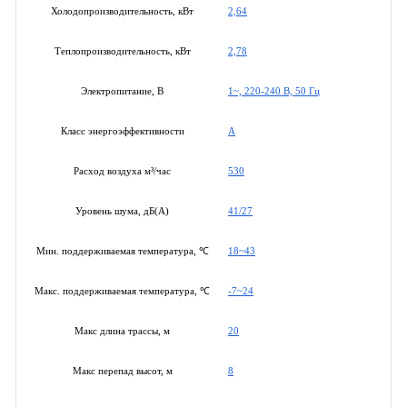
2,64
Холодопроизводительность, кВт
2,78
Теплопроизводительность, кВт
1~, 220-240 В, 50 Гц
Электропитание, В
A
Класс энергоэффективности
530
Расход воздуха м³/час
41/27
Уровень шума, дБ(А)
18~43
Мин. поддерживаемая температура, ℃
-7~24
Макс. поддерживаемая температура, ℃
20
Макс длина трассы, м
8
Макс перепад высот, м