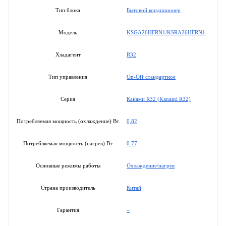
Бытовой кондиционер
Тип блока
KSGA26HFRN1/KSRA26HFRN1
Модель
R32
Хладагент
On-Off стандартное
Тип управления
Канами R32 (Kanami R32)
Серия
0,82
Потребляемая мощность (охлаждение) Вт
0.77
Потребляемая мощность (нагрев) Вт
Охлаждение/нагрев
Основные режимы работы
Китай
Страна производитель
–
Гарантия