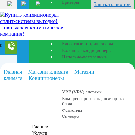
Бризеры
Заказать звонок
Полупромышленные
кондиционеры
Канальные кондиционеры
Кассетные кондиционеры
0
Колонные кондиционеры
Напольно-потолочные
Промышленные
Главная
Магазин климата
Магазин
установки
климата
Кондиционеры
VRF (VRV) системы
Компрессорно-конденсаторные
блоки
Фанкойлы
Чиллеры
Главная
Услуги