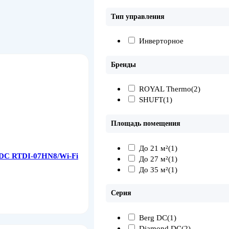
Тип управления
Инверторное
Бренды
ROYAL Thermo
(2)
SHUFT
(1)
Площадь помещения
До 21 м²
(1)
 DC RTDI-07HN8/Wi-Fi
До 27 м²
(1)
До 35 м²
(1)
Серия
Berg DC
(1)
Diamond DC
(2)