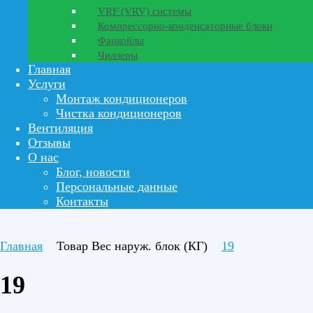
VRF (VRV) системы
Компрессорно-конденсаторные блоки
Фанкойлы
Чиллеры
Главная
Услуги
Монтаж кондиционеров
Чистка кондиционеров
Вентиляция
Отзывы
О нас
Блог, новости
Персональные данные
Контакты
Главная
Товар Вес наруж. блок (КГ)
19
19