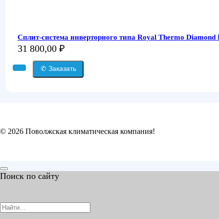
Сплит-система инверторного типа Royal Thermo Diamond
31 800,00
₽
✆ Заказать
© 2026 Поволжская климатическая компания!
Поиск по сайту
Search
for: