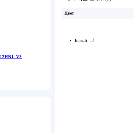
Цвет
Белый
I-12HN1_V3