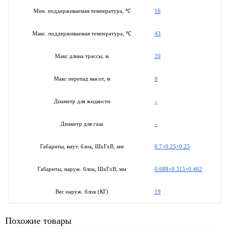
16
Мин. поддерживаемая температура, ℃
43
Макс. поддерживаемая температура, ℃
20
Макс длина трассы, м
9
Макс перепад высот, м
–
Диаметр для жидкости
–
Диаметр для газа
0.7×0.25×0.25
Габариты, внут. блок, ШхГхВ, мм
0.688×0.315×0.462
Габариты, наруж. блок, ШхГхВ, мм
19
Вес наруж. блок (КГ)
Похожие товары