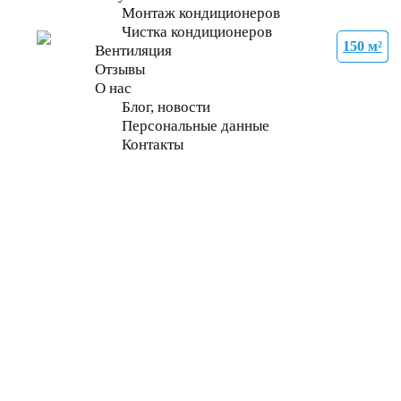
Монтаж кондиционеров
Чистка кондиционеров
150 м²
27 м²
21 м²
70 м²
70 м²
70 м²
70 м²
70 м²
Вентиляция
Отзывы
О нас
Блог, новости
Персональные данные
Контакты