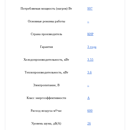
997
Потребляемая мощность (нагрев) Вт
–
Основные режимы работы
КНР
Страна производитель
3 года
Гарантия
3.55
Холодопроизводительность, кВт
3.6
Теплопроизводительность, кВт
–
Электропитание, В
A
Класс энергоэффективности
600
Расход воздуха м³/час
26
Уровень шума, дБ(А)