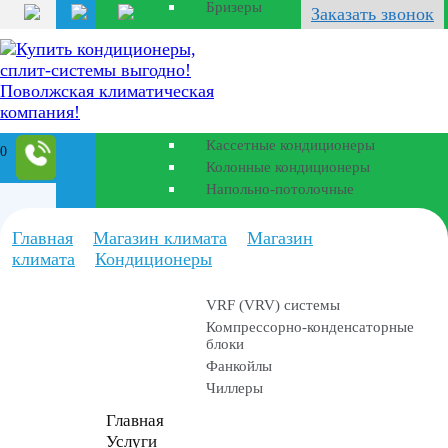
Бризеры
Заказать звонок
Полупромышленные
кондиционеры
Канальные кондиционеры
Кассетные кондиционеры
0
Колонные кондиционеры
Напольно-потолочные
Промышленные
Главная
Магазин климата
Магазин
установки
климата
Кондиционеры
VRF (VRV) системы
Компрессорно-конденсаторные
блоки
Фанкойлы
Чиллеры
Главная
Услуги