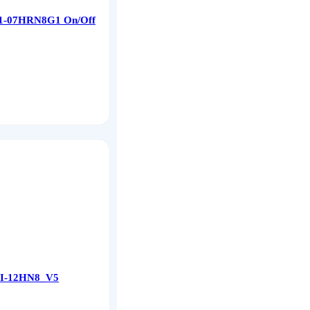
1-07HRN8G1 On/Off
YI-12HN8_V5