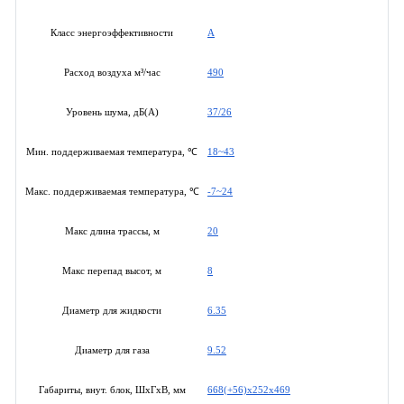
A
Класс энергоэффективности
490
Расход воздуха м³/час
37/26
Уровень шума, дБ(А)
18~43
Мин. поддерживаемая температура, ℃
-7~24
Макс. поддерживаемая температура, ℃
20
Макс длина трассы, м
8
Макс перепад высот, м
6.35
Диаметр для жидкости
9.52
Диаметр для газа
668(+56)х252х469
Габариты, внут. блок, ШхГхВ, мм