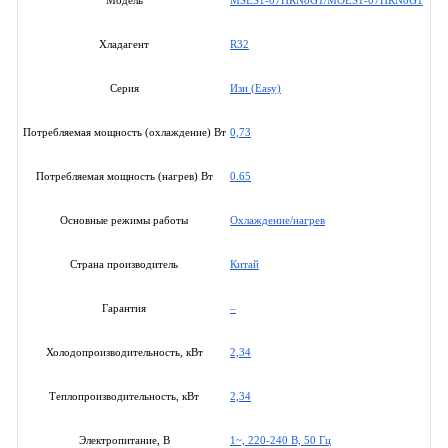
MSES1-07HRN8G1/MOES1-07HRN8G1
Модель
R32
Хладагент
Изи (Easy)
Серия
0,73
Потребляемая мощность (охлаждение) Вт
0.65
Потребляемая мощность (нагрев) Вт
Охлаждение/нагрев
Основные режимы работы
Китай
Страна производитель
–
Гарантия
2,34
Холодопроизводительность, кВт
2,34
Теплопроизводительность, кВт
1~, 220-240 В, 50 Гц
Электропитание, В