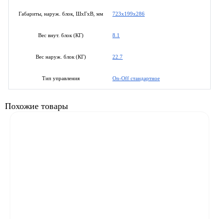
723x199x286
Габариты, наруж. блок, ШхГхВ, мм
8.1
Вес внут. блок (КГ)
22.7
Вес наруж. блок (КГ)
On-Off стандартное
Тип управления
Похожие товары