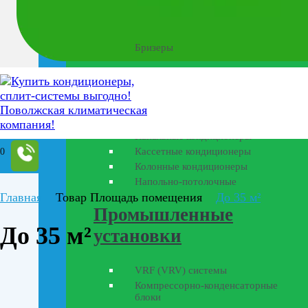
Бытовая вентиляция
Бризеры
Полупромышленные
кондиционеры
Канальные кондиционеры
Кассетные кондиционеры
0
Колонные кондиционеры
Напольно-потолочные
Главная
Товар Площадь помещения
До 35 м²
Промышленные
До 35 м²
установки
VRF (VRV) системы
Компрессорно-конденсаторные
блоки