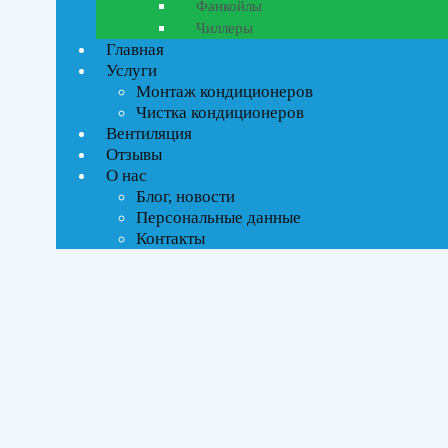
Фанкойлы
Чиллеры
Ценовой фильтр
Главная
Текстовый поиск
Услуги
ВСЕ АКЦИИ(66)
Монтаж кондиционеров
Чистка кондиционеров
Тип управления
Вентиляция
Отзывы
О нас
On-Off стандартное
Блог, новости
Инверторное
Персональные данные
Контакты
Бренды
AQUA
(5)
AURUS
(4)
Axioma
(4)
Ballu
(14)
Daichi
(9)
DAIKIN
(2)
Electrolux
(6)
Haier
(20)