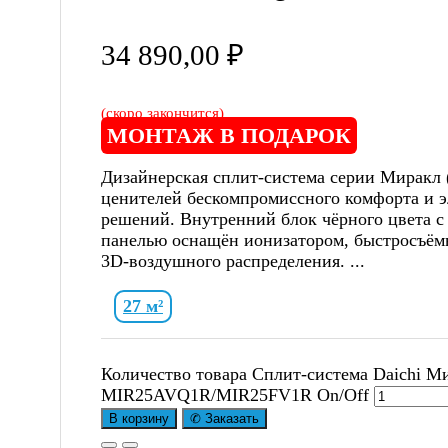
34 890,00
₽
(скоро закончится)
МОНТАЖ В ПОДАРОК
Дизайнерская сплит-система серии Миракл (
ценителей бескомпромиссного комфорта и 
решений. Внутренний блок чёрного цвета с
панелью оснащён ионизатором, быстросъё
3D-воздушного распределения. ...
27 м²
Количество товара Сплит-система Daichi Ми
MIR25AVQ1R/MIR25FV1R On/Off
В корзину
✆ Заказать