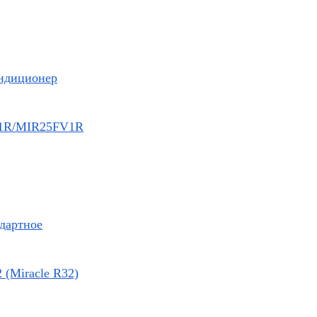
ндиционер
1R/MIR25FV1R
ндартное
 (Miracle R32)