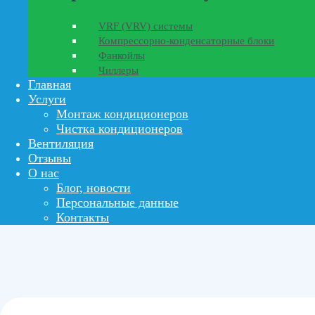
VRF (VRV) системы
Компрессорно-конденсаторные блоки
Фанкойлы
Чиллеры
Главная
Услуги
Монтаж кондиционеров
Чистка кондиционеров
Вентиляция
Отзывы
О нас
Блог, новости
Персональные данные
Контакты